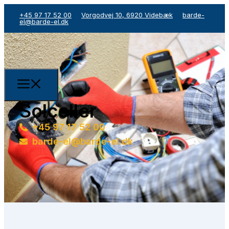
+45 97 17 52 00
Vorgodvej 10, 6920 Videbæk
barde-
el@barde-el.dk
Solceller
+45 97 17 52 00
barde-el@barde-el.dk