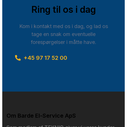
Ring til os i dag
Kom i kontakt med os i dag, og lad os
tage en snak om eventuelle
forespørgelser i måtte have.
+45 97 17 52 00
Om Barde El-Service ApS