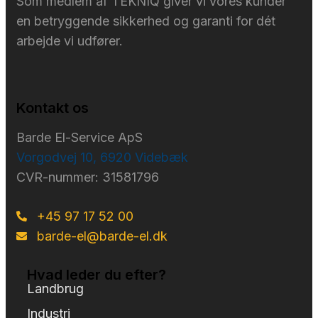
Som medlem af TEKNIQ giver vi vores kunder
en betryggende sikkerhed og garanti for dét
arbejde vi udfører.
Kontakt os
Barde El-Service ApS
Vorgodvej 10, 6920 Videbæk
CVR-nummer: 31581796
+45 97 17 52 00
barde-el@barde-el.dk
Hvad leder du efter?
Landbrug
Industri