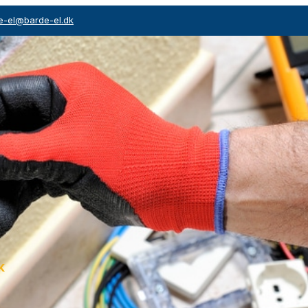
e-el@barde-el.dk
k