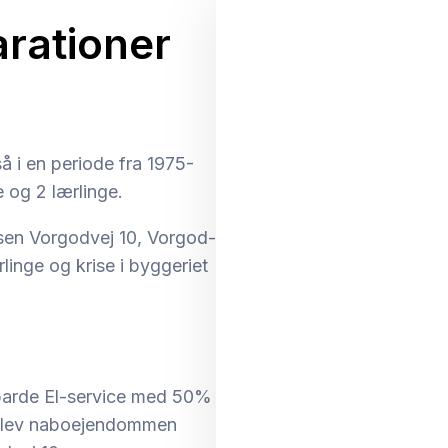
arationer
å i en periode fra 1975-
 og 2 lærlinge.
essen Vorgodvej 10, Vorgod-
linge og krise i byggeriet
barde El-service med 50%
3 Blev naboejendommen