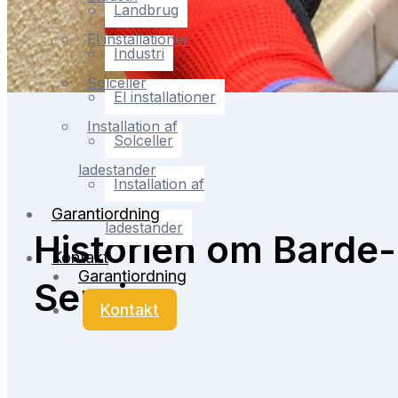
Landbrug
El installationer
Industri
Solceller
El installationer
Installation af
Solceller
ladestander
Installation af
Garantiordning
ladestander
Historien om Barde-
Kontakt
Garantiordning
Service
Kontakt