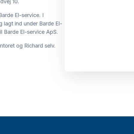
dvej 10.
arde El-service. I
 lagt ind under Barde El-
til Barde El-service ApS.
ontoret og Richard selv.