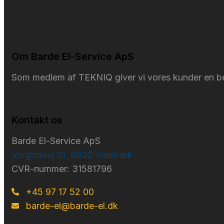
Om Barde El-Service ApS
Som medlem af TEKNIQ giver vi vores kunder en bet
Kontakt os
Barde El-Service ApS
Vorgodvej 10, 6920 Videbæk
CVR-nummer: 31581796
+45 97 17 52 00
barde-el@barde-el.dk